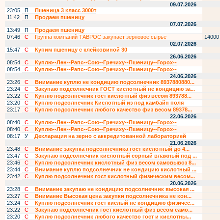
09.07.2026
23:05
П
Пшеница 3 класс 3000т
11:42
П
Продаем пшеницу
07.07.2026
13:49
П
Продаем пшеницу
07:46
С
Группа компаний ТАВРОС закупает зерновое сырье
14000
02.07.2026
15:47
С
Купим пшеницу с клейковиной 30
26.06.2026
08:54
С
Куплю--Лен--Рапс--Сою--Гречиху--Пшеницу--Горох--
08:54
С
Куплю--Лен--Рапс--Сою--Гречиху--Пшеницу--Горох--
24.06.2026
23:26
С
Внимание куплю не кондицию подсолнечник 8937880880...
23:24
С
Закупаю подсолнечник ГОСТ кислотный не кондицию за...
23:22
С
Куплю подсолнечник гост кислотный физ весом 893788...
23:20
С
Куплю подсолнечник Кислотный из под камбайн поля
23:17
С
Куплю подсолнечник любого качество физ весом 89378...
22.06.2026
08:40
С
Куплю--Лен--Рапс--Сою--Гречиху--Пшеницу--Горох--
08:40
С
Куплю--Лен--Рапс--Сою--Гречиху--Пшеницу--Горох--
08:17
У
Декларация на зерно с аккредитованной лабораторией
21.06.2026
23:48
С
Внимание закупка подсолнечника гост кислотный до 4...
23:47
С
Закупаю подсолнечник кислотный сорный влажный под ...
23:46
С
Куплю подсолнечник кислотный физ весом самовывоз 8...
23:44
С
Внимание куплю подсолнечник не кондицию кислотный ...
23:42
С
Куплю подсолнечник гост кислотный физическим весом...
20.06.2026
23:28
С
Внимание закупаю не кондицию подсолнечник высокая ...
23:27
С
Внимание Высокая цена закупки подсолнечника не кон...
23:24
С
Куплю подсолнечник гост кислый не кондицию физичес...
23:22
С
Закупаю подсолнечник гост кислотный физ весом само...
23:20
С
Куплю подсолнечник любого качество гост и кислотны...