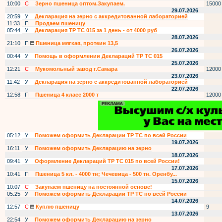
10:00
С
Зерно пшеница оптом.Закупаем.
15000
29.07.2026
20:59
У
Декларация на зерно с аккредитованной лабораторией
11:33
П
Продаем пшеницу
05:44
У
Декларация ТР ТС 015 за 1 день - от 4000 руб
28.07.2026
21:10
П
Пшеница мягкая, протеин 13,5
26.07.2026
00:44
У
Помощь в оформлении Деклараций ТР ТС 015
25.07.2026
12:21
С
Мукомольный завод г.Самара
12000
23.07.2026
11:42
У
Декларация на зерно с аккредитованной лабораторией
22.07.2026
12:58
П
Пшеница 4 класс 2000 т
12000
05:12
У
Поможем оформить Декларации ТР ТС по всей России
19.07.2026
16:11
У
Поможем оформить Декларацию на зерно
18.07.2026
09:41
У
Оформление Деклараций ТР ТС 015 по всей России!
17.07.2026
10:41
П
Пшеница 5 кл. - 4000 тн; Чечевица - 500 тн. Оренбу...
15.07.2026
10:07
С
Закупаем пшеницу на постоянной основе!
05:25
У
Поможем оформить Декларации ТР ТС по всей России
14.07.2026
12:57
С
Куплю пшеницу
9
13.07.2026
22:54
У
Поможем оформить Декларацию на зерно