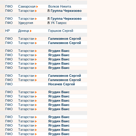
ПФО
Самарская
Волков Никита
ПФО
Татарстан
Группа Черкизово
ПФО
Татарстан
Группа Черкизово
ПФО
Удмуртия
УК Таврос
НР
Донецк
Горшков Сергей
ПФО
Татарстан
Галимзянов Сергей
ПФО
Татарстан
Галимзянов Сергей
ПФО
Татарстан
Ягудин Ваис
ПФО
Татарстан
Ягудин Ваис
ПФО
Татарстан
Ягудин Ваис
ПФО
Татарстан
Ягудин Ваис
ПФО
Татарстан
Ягудин Ваис
ПФО
Татарстан
Галимзянов Сергей
ПФО
Татарстан
Галимзянов Сергей
ПФО
Носачев Сергей
ПФО
Татарстан
Ягудин Ваис
ПФО
Татарстан
Ягудин Ваис
ПФО
Татарстан
Ягудин Ваис
ПФО
Татарстан
Ягудин Ваис
ПФО
Татарстан
Ягудин Ваис
ПФО
Татарстан
Ягудин Ваис
ПФО
Татарстан
Ягудин Ваис
ПФО
Татарстан
Ягудин Ваис
ПФО
Татарстан
Ягудин Ваис
ПФО
Татарстан
Ягудин Ваис