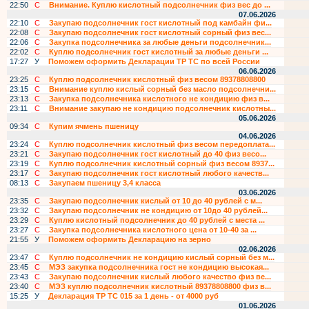
22:50
С
Внимание. Куплю кислотный подсолнечник физ вес до ...
07.06.2026
22:10
С
Закупаю подсолнечник гост кислотный под камбайн фи...
22:08
С
Закупаю подсолнечник гост кислотный сорный физ вес...
22:06
С
Закупка подсолнечника за любые деньги подсолнечник...
22:02
С
Куплю подсолнечник гост кислотный за любые деньги ...
17:27
У
Поможем оформить Декларации ТР ТС по всей России
06.06.2026
23:25
С
Куплю подсолнечник кислотный физ весом 89378808800
23:15
С
Внимание куплю кислый сорный без масло подсолнечни...
23:13
С
Закупка подсолнечника кислотного не кондицию физ в...
23:11
С
Внимание закупаю не кондицию подсолнечник кислотны...
05.06.2026
09:34
С
Купим ячмень пшеницу
04.06.2026
23:24
С
Куплю подсолнечник кислотный физ весом передоплата...
23:21
С
Закупаю подсолнечник гост кислотный до 40 физ весо...
23:19
С
Куплю подсолнечник кислотный сорный физ весом 8937...
23:17
С
Закупаю подсолнечник гост кислотный любого качеств...
08:13
С
Закупаем пшеницу 3,4 класса
03.06.2026
23:35
С
Закупаю подсолнечник кислый от 10 до 40 рублей с м...
23:32
С
Закупаю подсолнечник не кондицию от 10до 40 рублей...
23:29
С
Куплю кислотный подсолнечник до 40 рублей с места ...
23:27
С
Закупка подсолнечника кислотного цена от 10-40 за ...
21:55
У
Поможем оформить Декларацию на зерно
02.06.2026
23:47
С
Куплю подсолнечник не кондицию кислый сорный без м...
23:45
С
МЭЗ закупка подсолнечника гост не кондицию высокая...
23:43
С
Закупаю подсолнечник кислый любого качество физ ве...
23:40
С
МЭЗ куплю подсолнечник кислотный 89378808800 физ в...
15:25
У
Декларация ТР ТС 015 за 1 день - от 4000 руб
01.06.2026