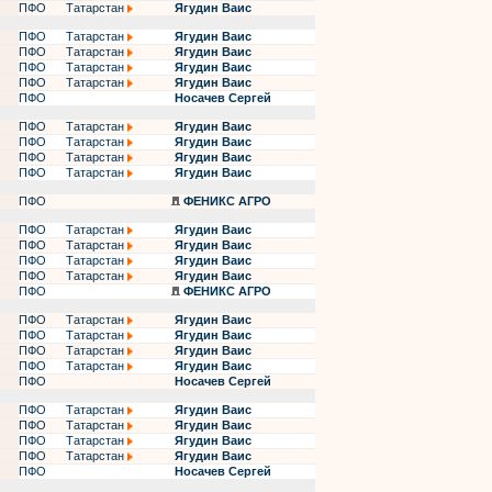
ПФО
Татарстан
Ягудин Ваис
ПФО
Татарстан
Ягудин Ваис
ПФО
Татарстан
Ягудин Ваис
ПФО
Татарстан
Ягудин Ваис
ПФО
Татарстан
Ягудин Ваис
ПФО
Носачев Сергей
ПФО
Татарстан
Ягудин Ваис
ПФО
Татарстан
Ягудин Ваис
ПФО
Татарстан
Ягудин Ваис
ПФО
Татарстан
Ягудин Ваис
ПФО
ФЕНИКС АГРО
ПФО
Татарстан
Ягудин Ваис
ПФО
Татарстан
Ягудин Ваис
ПФО
Татарстан
Ягудин Ваис
ПФО
Татарстан
Ягудин Ваис
ПФО
ФЕНИКС АГРО
ПФО
Татарстан
Ягудин Ваис
ПФО
Татарстан
Ягудин Ваис
ПФО
Татарстан
Ягудин Ваис
ПФО
Татарстан
Ягудин Ваис
ПФО
Носачев Сергей
ПФО
Татарстан
Ягудин Ваис
ПФО
Татарстан
Ягудин Ваис
ПФО
Татарстан
Ягудин Ваис
ПФО
Татарстан
Ягудин Ваис
ПФО
Носачев Сергей