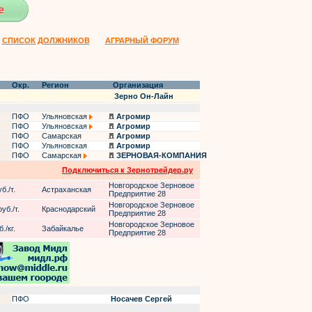
СПИСОК ДОЛЖНИКОВ
АГРАРНЫЙ ФОРУМ
Окр.
Регион
Организация
Зерно Он-Лайн
ПФО
Ульяновская
Агромир
ПФО
Ульяновская
Агромир
ПФО
Самарская
Агромир
ПФО
Ульяновская
Агромир
ПФО
Самарская
ЗЕРНОВАЯ-КОМПАНИЯ
Подключиться к Зернотрейдер.ру
Новгородское Зерновое
б./т.
Астраханская
Предприятие 28
Новгородское Зерновое
уб./т.
Краснодарский
Предприятие 28
Новгородское Зерновое
./кг.
Забайкалье
Предприятие 28
ПФО
Носачев Сергей