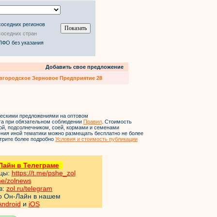
соседних регионов
соседних стран
ПФО без указания
Добавить свое предложение
вгородское Зерновое Предприятие 28
ческими предложениями на оптовом
йта при обязательном соблюдении
Правил
. Стоимость
ой, подсолнечником, соей, кормами и семенами
ления иной тематики можно размещать бесплатно не более
трите более подробно
Условия и стоимость публикации
айн в Телеграме
ицы:
https://t.me/pshe_zol
me/zol
news
в:
zol.ru/telegram
но Он-Лайн в нашем
Android
и
iOS