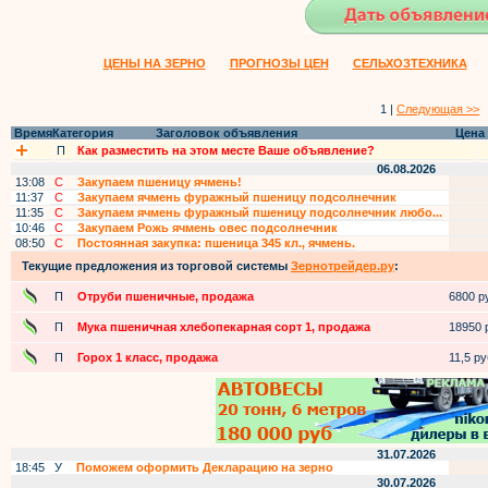
ЦЕНЫ НА ЗЕРНО
ПРОГНОЗЫ ЦЕН
СЕЛЬХОЗТЕХНИКА
1 |
Следующая >>
Время
Категория
Заголовок объявления
Цена
П
Как разместить на этом месте Ваше объявление?
06.08.2026
13:08
С
Закупаем пшеницу ячмень!
11:37
С
Закупаем ячмень фуражный пшеницу подсолнечник
11:35
С
Закупаем ячмень фуражный пшеницу подсолнечник любо...
10:46
С
Закупаем Рожь ячмень овес подсолнечник
08:50
С
Постоянная закупка: пшеница 345 кл., ячмень.
Текущие предложения из торговой системы
Зернотрейдер.ру
:
П
Отруби пшеничные, продажа
6800 ру
П
Мука пшеничная хлебопекарная сорт 1, продажа
18950 р
П
Горох 1 класс, продажа
11,5 руб
31.07.2026
18:45
У
Поможем оформить Декларацию на зерно
30.07.2026