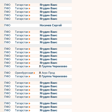
ПФО
Татарстан
Ягудин Ваис
ПФО
Татарстан
Ягудин Ваис
ПФО
Татарстан
Ягудин Ваис
ПФО
Татарстан
Ягудин Ваис
ПФО
Татарстан
Ягудин Ваис
ПФО
Носачев Сергей
ПФО
Татарстан
Ягудин Ваис
ПФО
Татарстан
Ягудин Ваис
ПФО
Татарстан
Ягудин Ваис
ПФО
Татарстан
Ягудин Ваис
ПФО
Татарстан
Ягудин Ваис
ПФО
Татарстан
Ягудин Ваис
ПФО
Татарстан
Ягудин Ваис
ПФО
Татарстан
Ягудин Ваис
ПФО
Татарстан
Ягудин Ваис
ПФО
Татарстан
Группа Черкизово
ПФО
Оренбургская
Агро Прод
ПФО
Татарстан
Группа Черкизово
ПФО
Татарстан
Ягудин Ваис
ПФО
Татарстан
Ягудин Ваис
ПФО
Татарстан
Ягудин Ваис
ПФО
Татарстан
Ягудин Ваис
ПФО
Татарстан
Ягудин Ваис
ПФО
Татарстан
Ягудин Ваис
ПФО
Татарстан
Ягудин Ваис
ПФО
Татарстан
Ягудин Ваис