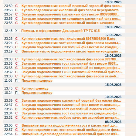
19.06.2026
23:59
С
Куплю подсолнечник кислый влажный горелый физ весо...
23:58
С
Куплю подсолнечник кислотный физ весом передоплата
23:57
С
Закупаю подсолнечник кислотный физ весом 893788088...
23:56
С
Закупаю подсолнечник не кондицию кислотный физ вес...
23:55
С
Куплю подсолнечник гост кислотный любого качество
18.06.2026
12:45
У
Помощь в оформлении Деклараций ТР ТС 015
17.06.2026
23:26
С
Куплю подсолнечник гост кислотный 89378808800 Ваис
23:24
С
Куплю подсолнечник гост кислотный физ весом самовы...
23:23
С
Закупаю подсолнечник кислотный физ весом не кондиц...
23:19
С
Внимание куплю подсолнечник кислотный не кондицию ...
16.06.2026
23:38
С
Куплю подсолнечник гост кислотный физ весом 893788...
23:35
С
Закупаю подсолнечник гост кислотный физ весом 8937...
23:33
С
Закупаю подсолнечник гост кислотный не кондицию фи...
23:32
С
Закупаю подсолнечник ГОСТ кислотный влажный физ ве...
23:30
С
Куплю подсолнечник гост кислотный физ весом за люб...
11:06
П
Продаем пшеницу
15.06.2026
13:45
С
Куплю пшеницу
10:24
П
Продаем пшеницу
10.06.2026
23:39
С
Закупаю подсолнечник кислотный сорный без масло фи...
23:37
С
Закупаю подсолнечник кислотный физ весом высокая ц...
23:36
С
Закупаю подсолнечник гост кислотный любого качеств...
23:34
С
Закупаю подсолнечник гост кислотный не кондицию фи...
23:32
С
Куплю подсолнечник любого качество за любые деньги...
08.06.2026
23:00
С
Внимание закупка подсолнечника гост и кислотный до...
22:57
С
Куплю подсолнечник гост кислотный любые деньги физ...
22:54
С
Внимание. Куплю подсолнечник кислотный физ вес 893...