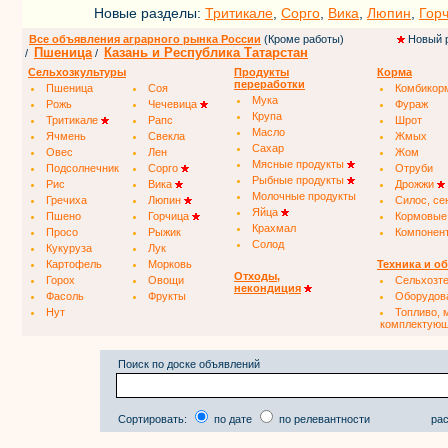
Новые разделы:
Тритикале
,
Сорго
,
Вика
,
Люпин
,
Гор
Все объявления аграрного рынка России
(Кроме работы)
Новый 
Пшеница
Казань и Республика Татарстан
/
/
Сельхозкультуры
Продукты
Корма
переработки
Пшеница
Соя
Комбикор
Мука
Рожь
Чечевица
Фураж
Крупа
Тритикале
Рапс
Шрот
Масло
Ячмень
Свекла
Жмых
Сахар
Овес
Лен
Жом
Мясные продукты
Подсолнечник
Сорго
Отруби
Рыбные продукты
Рис
Вика
Дрожжи
Молочные продукты
Гречиха
Люпин
Силос, се
Яйца
Пшено
Горчица
Кормовые
Крахмал
Просо
Рыжик
Компонен
Солод
Кукуруза
Лук
Картофель
Морковь
Техника и о
Отходы,
Горох
Овощи
Сельхозт
некондиция
Фасоль
Фрукты
Оборудов
Нут
Топливо, 
комплектую
Поиск по доске объявлений
Сортировать:
по дате
по релевантности
рас