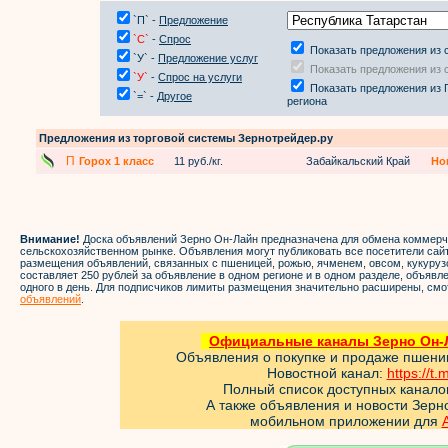
`П` -
Предложение
`С`
-
Спрос
Показать предложения из 
`У` -
Предложение услуг
Показать предложения из 
`У`
-
Спрос на услуги
Показать предложения из 
`=` -
Другое
региона
Предложения из торговой системы Зернотрейдер.ру
П
Горох 1 класс
11 руб./кг.
Забайкальский Край
Но
Внимание!
Доска объявлений Зерно Он-Лайн предназначена для обмена коммер
сельскохозяйственном рынке. Объявления могут публиковать все посетители са
размещения объявлений, связанных с пшеницей, рожью, ячменем, овсом, кукуруз
составляет 250 рублей за объявление в одном регионе и в одном разделе, объяв
одного в день. Для подписчиков лимиты размещения значительно расширены, смо
объявлений
.
Официальные каналы Зерно Он-Л
Объявления о покупке и продаже пшен
Новостной канал:
https://t.
Полный список доступных канало
А также объявления и новости Зер
мобильном приложении для