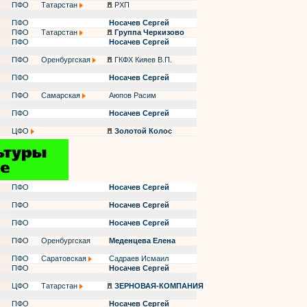
ПФО
Татарстан
РХП
ПФО
Носачев Сергей
ПФО
Татарстан
Группа Черкизово
ПФО
Носачев Сергей
ПФО
Оренбургская
ГКФХ Кияев В.П.
ПФО
Носачев Сергей
ПФО
Самарская
Аюпов Расим
ПФО
Носачев Сергей
ЦФО
Золотой Колос
ПФО
Носачев Сергей
ПФО
Носачев Сергей
ПФО
Носачев Сергей
ПФО
Оренбургская
Меденцева Елена
ПФО
Саратовская
Садраев Исмаил
ПФО
Носачев Сергей
ЦФО
Татарстан
ЗЕРНОВАЯ-КОМПАНИЯ
ПФО
Носачев Сергей