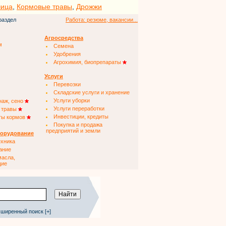
чица
,
Кормовые травы
,
Дрожжи
раздел
Работа: резюме, вакансии...
Агросредства
м
Семена
Удобрения
Агрохимия, биопрепараты
Услуги
Перевозки
Складские услуги и хранение
Услуги уборки
наж, сено
Услуги переработки
 травы
Инвестиции, кредиты
ты кормов
Покупка и продажа
предприятий и земли
борудование
ехника
ание
масла,
щие
ширенный поиск [+]