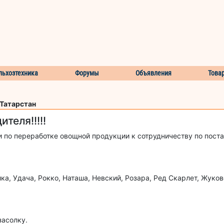
льхозтехника
Форумы
Объявления
Това
 Татарстан
теля!!!!!
и по переработке овощной продукции к сотрудничеству по поста
ика, Удача, Рокко, Наташа, Невский, Розара, Ред Скарлет, Жуков
засолку.