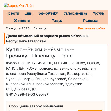
Новости
Цены
Зерно-Weekly
Сельхозтехника
Форумы
Объявления
Товары
Подписка
7 августа 2026г., Пятница
Реклама на сайте
Доска объявлений аграрного рынка в Казани и
Республике Татарстан
Куплю--Рыжик--Ячмень--
Гречиху--Пшеницу--Рапс--
Куплю ПШЕНИЦУ, ЯЧМЕНЬ, РЫЖИК, ГРЕЧИХУ, ГОРОХ,
РАПС, ЛЕН, РОЖЬ продовольственную с хозяйств и
элеваторов Республики Татарстан, Башкортостан,
Чувашии, Марий Эл, Оренбургской, Самарской,
Кировской, Ульяновской области, Удмуртии.
С НДС и без НДС.
8-917-398-12-03 Сергей
Сообщение автору объявления