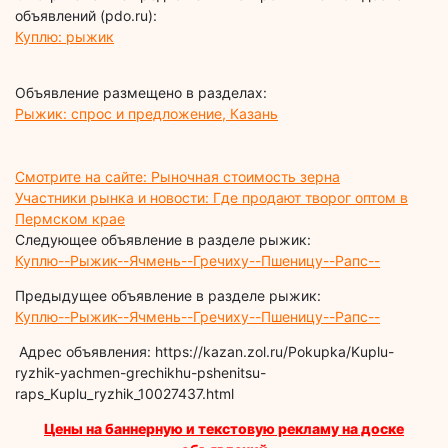
объявлений (pdo.ru):
Куплю: рыжик
Объявление размещено в разделах:
Рыжик: спрос и предложение, Казань
Смотрите на сайте: Рыночная стоимость зерна
Участники рынка и новости: Где продают творог оптом в
Пермском крае
Следующее объявление в разделе рыжик:
Куплю--Рыжик--Ячмень--Гречиху--Пшеницу--Рапс--
Предыдущее объявление в разделе рыжик:
Куплю--Рыжик--Ячмень--Гречиху--Пшеницу--Рапс--
Адрес объявления: https://kazan.zol.ru/Pokupka/Kuplu-
ryzhik-yachmen-grechikhu-pshenitsu-
raps_Kuplu_ryzhik_10027437.html
Цены на баннерную и текстовую рекламу на доске