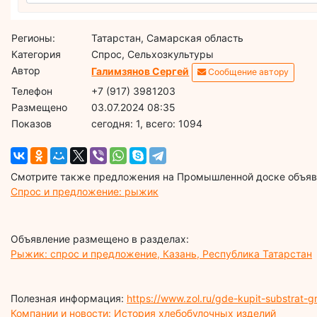
Регионы:
Татарстан, Самарская область
Категория
Спрос, Сельхозкультуры
Автор
Галимзянов Сергей
Сообщение автору
Телефон
+7 (917) 3981203
Размещено
03.07.2024 08:35
Показов
cегодня: 1, всего: 1094
Смотрите также предложения на Промышленной доске объявл
Спрос и предложение: рыжик
Объявление размещено в разделах:
Рыжик: спрос и предложение, Казань, Республика Татарстан
Полезная информация:
https://www.zol.ru/gde-kupit-substrat-g
Компании и новости: История хлебобулочных изделий