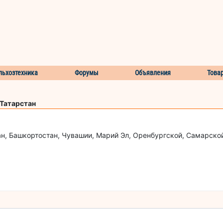
льхозтехника
Форумы
Объявления
Това
 Татарстан
н, Башкортостан, Чувашии, Марий Эл, Оренбургской, Самарской