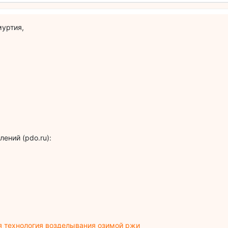
муртия,
ений (pdo.ru):
я технология возделывания озимой ржи