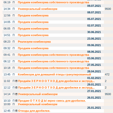
06:19
П
Продаем комбикорма собственного производства
09.07.2021
14:34
П
Универсальный комбикорм
9500
08.07.2021
12:56
П
Продаем комбикорма
05.07.2021
14:05
П
Продаем комбикорма
02.07.2021
06:05
П
Продаем комбикорма
30.06.2021
14:51
П
Продаем комбикорма
23.06.2021
08:23
П
Реализуем комбикорма
09.06.2021
09:32
П
Продаем комбикорма
08.06.2021
09:41
П
Продаем комбикорма собственного производства
03.06.2021
06:12
П
Продаем комбикорма собственного производства
27.05.2021
10:18
П
Продаем комбикорма собственного производства
28.04.2021
13:45
П
Комбикорм для домашней птицы гранулированный
472
01.02.2021
11:02
П
Продаём З Е Р Н О О Т Х О Д для дробилки и экструд...
2
29.01.2021
12:12
П
Продаём З Е Р Н О О Т Х О Д для дробилки и экструд...
2
27.01.2021
14:14
П
Универсальный комбикорм
9500
26.01.2021
10:10
П
Продаю О Т Х О Д Ы зерно смесь для дробилки.
10:00
П
Универсальный комбикорм
25.01.2021
12:45
П
Отходы для дробилки.