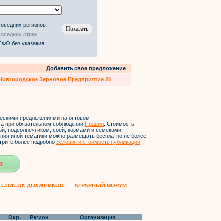
соседних регионов
соседних стран
ПФО без указания
Добавить свое предложение
Новгородское Зерновое Предприятие 28
ческими предложениями на оптовом
йта при обязательном соблюдении
Правил
. Стоимость
ой, подсолнечником, соей, кормами и семенами
ления иной тематики можно размещать бесплатно не более
трите более подробно
Условия и стоимость публикации
СПИСОК ДОЛЖНИКОВ
АГРАРНЫЙ ФОРУМ
Окр.
Регион
Организация