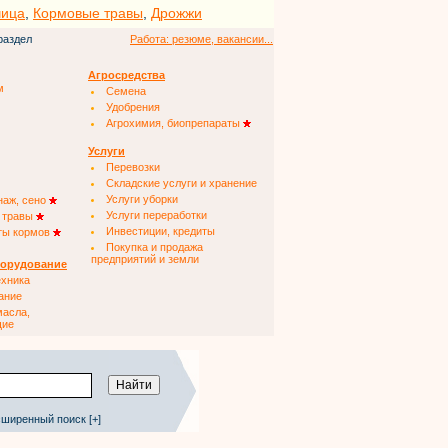
чица
,
Кормовые травы
,
Дрожжи
раздел
Работа: резюме, вакансии...
Агросредства
м
Семена
Удобрения
Агрохимия, биопрепараты
Услуги
Перевозки
Складские услуги и хранение
Услуги уборки
наж, сено
Услуги переработки
 травы
Инвестиции, кредиты
ты кормов
Покупка и продажа
предприятий и земли
борудование
ехника
ание
масла,
щие
ширенный поиск [+]