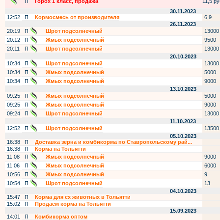
П
Горох 1 класс, продажа
11,5 руб
30.11.2023
12:52
П
Кормосмесь от производителя
6,9
26.11.2023
20:19
П
Шрот подсолнечный
13000
20:12
П
Жмых подсолнечный
9500
20:11
П
Шрот подсолнечный
13000
20.10.2023
10:34
П
Шрот подсолнечный
13000
10:34
П
Жмых подсолнечный
5000
10:34
П
Жмых подсолнечный
9000
13.10.2023
09:25
П
Жмых подсолнечный
5000
09:25
П
Жмых подсолнечный
9000
09:24
П
Шрот подсолнечный
13000
11.10.2023
12:52
П
Шрот подсолнечный
13500
05.10.2023
16:38
П
Доставка зерна и комбикорма по Ставропольскому рай...
16:38
П
Корма на Тольятти
11:08
П
Жмых подсолнечный
9000
11:06
П
Жмых подсолнечный
6000
10:56
П
Жмых подсолнечный
9
10:54
П
Шрот подсолнечный
13
04.10.2023
15:47
П
Корма для сх животных в Тольятти
15:02
П
Продаем корма на Тольятти
15.09.2023
14:01
П
Комбикорма оптом