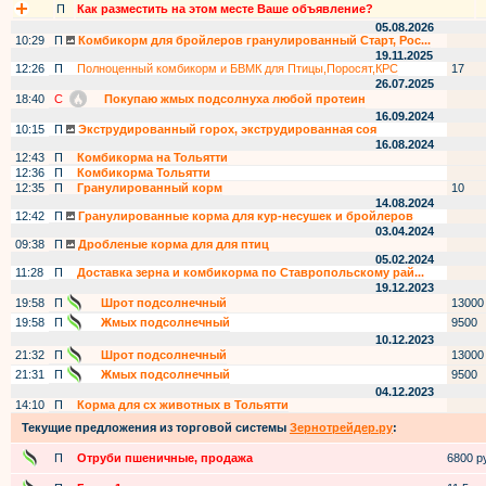
П
Как разместить на этом месте Ваше объявление?
05.08.2026
10:29
П
Комбикорм для бройлеров гранулированный Старт, Рос...
19.11.2025
12:26
П
Полноценный комбикорм и БВМК для Птицы,Поросят,КРС
17
26.07.2025
18:40
С
Покупаю жмых подсолнуха любой протеин
16.09.2024
10:15
П
Экструдированный горох, экструдированная соя
16.08.2024
12:43
П
Комбикорма на Тольятти
12:36
П
Комбикорма Тольятти
12:35
П
Гранулированный корм
10
14.08.2024
12:42
П
Гранулированные корма для кур-несушек и бройлеров
03.04.2024
09:38
П
Дробленые корма для для птиц
05.02.2024
11:28
П
Доставка зерна и комбикорма по Ставропольскому рай...
19.12.2023
19:58
П
Шрот подсолнечный
13000
19:58
П
Жмых подсолнечный
9500
10.12.2023
21:32
П
Шрот подсолнечный
13000
21:31
П
Жмых подсолнечный
9500
04.12.2023
14:10
П
Корма для сх животных в Тольятти
Текущие предложения из торговой системы
Зернотрейдер.ру
:
П
Отруби пшеничные, продажа
6800 ру