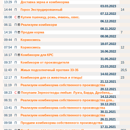
13:29
П
Доставка зерна и комбикорма
03.03.2023
14:44
П
Горох Экструдированный
14
07.12.2022
06:08
С
Купим пшеницу, рожь, ячмень, овес.
06.12.2022
06:11
П
Реализуем комбикорм
08.11.2022
14:16
П
Продам корма
7
08.08.2022
09:44
П
Кормосмесь
18.07.2022
07:54
П
Кормосмесь
12
16.06.2022
16:17
П
Комбикорм для КРС
31.05.2022
09:37
П
Комбикорм от производителя
15
23.03.2022
11:43
П
Жмых подсолнечный протеин 33-35
20,5
14.02.2022
12:17
П
Комбикорм для сх животных и птицы!
23
21.12.2021
11:19
П
Реализуем комбикорма собственного производства
20.12.2021
08:23
С
Покупаем Зерноотходы любые: Лузга, Барда, Дробина,...
14.12.2021
06:31
П
Реализуем комбикорма собственного производства для...
10.12.2021
13:41
П
Реализуем комбикорма собственного производства
30.11.2021
06:18
П
Реализуем комбикорма собственного производства
26.11.2021
09:58
П
Продаем комбикорма собственного производства
17.11.2021