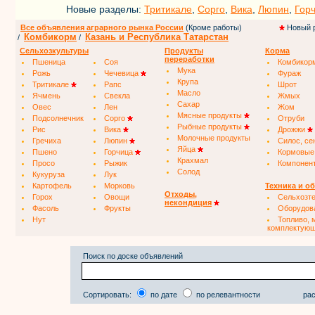
Новые разделы:
Тритикале
,
Сорго
,
Вика
,
Люпин
,
Гор
Все объявления аграрного рынка России
(Кроме работы)
Новый 
Комбикорм
Казань и Республика Татарстан
/
/
Сельхозкультуры
Продукты
Корма
переработки
Пшеница
Соя
Комбикор
Мука
Рожь
Чечевица
Фураж
Крупа
Тритикале
Рапс
Шрот
Масло
Ячмень
Свекла
Жмых
Сахар
Овес
Лен
Жом
Мясные продукты
Подсолнечник
Сорго
Отруби
Рыбные продукты
Рис
Вика
Дрожжи
Молочные продукты
Гречиха
Люпин
Силос, се
Яйца
Пшено
Горчица
Кормовые
Крахмал
Просо
Рыжик
Компонен
Солод
Кукуруза
Лук
Картофель
Морковь
Техника и о
Отходы,
Горох
Овощи
Сельхозт
некондиция
Фасоль
Фрукты
Оборудов
Нут
Топливо, 
комплектую
Поиск по доске объявлений
Сортировать:
по дате
по релевантности
рас