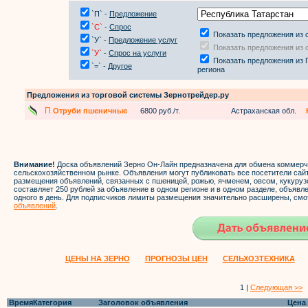
`П` -
Предложение
`С`
-
Спрос
Показать предложения из 
`У` -
Предложение услуг
Показать предложения из 
`У`
-
Спрос на услуги
Показать предложения из 
`=` -
Другое
региона
Предложения из торговой системы Зернотрейдер.ру
П
Отруби пшеничные
6800 руб./т.
Астраханская обл.
Внимание!
Доска объявлений Зерно Он-Лайн предназначена для обмена коммер
сельскохозяйственном рынке. Объявления могут публиковать все посетители са
размещения объявлений, связанных с пшеницей, рожью, ячменем, овсом, кукуруз
составляет 250 рублей за объявление в одном регионе и в одном разделе, объяв
одного в день. Для подписчиков лимиты размещения значительно расширены, смо
объявлений
.
ЦЕНЫ НА ЗЕРНО
ПРОГНОЗЫ ЦЕН
СЕЛЬХОЗТЕХНИКА
1 |
Следующая >>
Время
Категория
Заголовок объявления
Цена